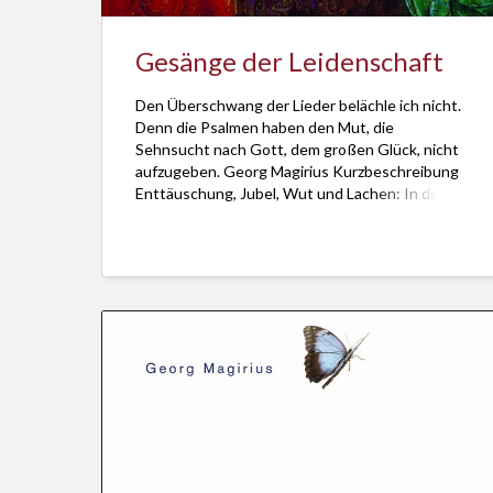
Gesänge der Leidenschaft
Den Überschwang der Lieder belächle ich nicht.
Denn die Psalmen haben den Mut, die
Sehnsucht nach Gott, dem großen Glück, nicht
aufzugeben. Georg Magirius Kurzbeschreibung
Enttäuschung, Jubel, Wut und Lachen: In den
Psalmen findet sich die Fülle der Gefühle. Diese
Lieder gehören zu den spirituellen Schätzen der
Menschheit. Georg Magirius eröffnet in
„Gesänge der Leidenschaft“ einen […]