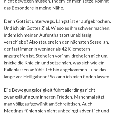
nicht bewegen müssen. Indem ich mich setze, kommt
das Besondere in meine Nähe.
Denn Gott ist unterwegs. Längst ist er aufgebrochen.
Und ich bin Gottes Ziel. Wieso es ihm schwer machen,
indem ich meinen Aufenthaltsort unablässig
verschiebe? Also steuere ich den nächsten Sessel an,
der fast immer in weniger als 42 Kilometern
anzutreffen ist. Stehe ich vor ihm, drehe ich mich um,
knicke die Knie ein und setze mich, was sich wie ein
Fallenlassen anfühlt. Ich bin angekommen – und das
lange vor Heiligabend! So kann ich mich finden lassen.
Die Bewegungslosigkeit führt allerdings nicht
zwangsläufig zum inneren Frieden. Manchmal sitzt
man völlig aufgewühlt am Schreibtisch. Auch
Meetings fühlen sich nicht unbedingt adventlich und