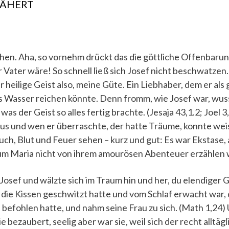
NÄHERT
chen. Aha, so vornehm drückt das die göttliche Offenbaru
r Vater wäre! So schnell ließ sich Josef nicht beschwatze
r heilige Geist also, meine Güte. Ein Liebhaber, dem er al
 Wasser reichen könnte. Denn fromm, wie Josef war, wuss
s der Geist so alles fertig brachte. (Jesaja 43,1.2; Joel 3
aus und wen er überraschte, der hatte Träume, konnte wei
h, Blut und Feuer sehen – kurz und gut: Es war Ekstase,
um Maria nicht von ihrem amourösen Abenteuer erzählen w
Josef und wälzte sich im Traum hin und her, du elendiger G
die Kissen geschwitzt hatte und vom Schlaf erwacht war, d
 befohlen hatte, und nahm seine Frau zu sich. (Math 1,24)
ie bezaubert, seelig aber war sie, weil sich der recht alltäg