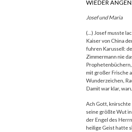
WIEDER ANGE
Josef und Maria
(…) Josef musste la
Kaiser von China de
fuhren Karussell: de
Zimmermann nie das
Prophetenbüchern, wa
mit großer Frische 
Wunderzeichen, Rauc
Damit war klar, war
Ach Gott, knirschte 
seine größte Wut in 
der Engel des Herrn
heilige Geist hatte s