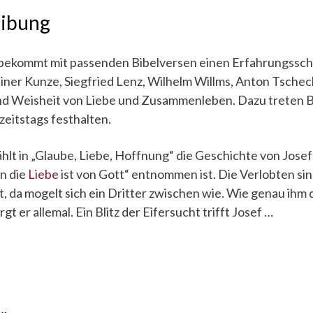
eibung
bekommt mit passenden Bibelversen einen Erfahrungssch
iner Kunze, Siegfried Lenz, Wilhelm Willms, Anton Tschec
nd Weisheit von Liebe und Zusammenleben. Dazu treten Bil
eitstags festhalten.
hlt in „Glaube, Liebe, Hoffnung“ die Geschichte von Josef
n die
Liebe
ist von Gott“
entnommen ist. Die Verlobten si
 da mogelt sich ein Dritter zwischen wie. Wie genau ihm da
gt er allemal. Ein Blitz der Eifersucht trifft Josef …