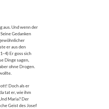
ng aus. Und wenn der
n. Seine Gedanken
s gewöhnlicher
te er aus den
,1–4) Er goss sich
se Dinge sagen,
 aber ohne Drogen.
ollte.
ott! Doch als er
a tat er, wie ihm
 Und Maria? Der
liche Geist des Josef