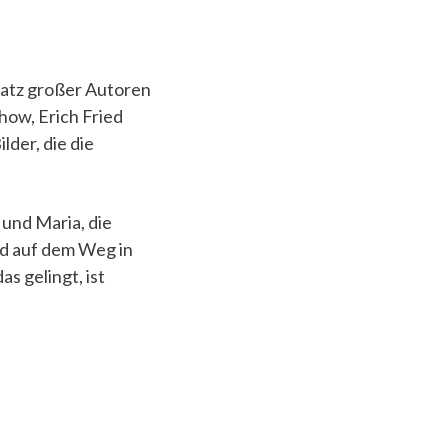
atz großer Autoren
how, Erich Fried
der, die die
 und Maria, die
nd auf dem Weg in
s gelingt, ist