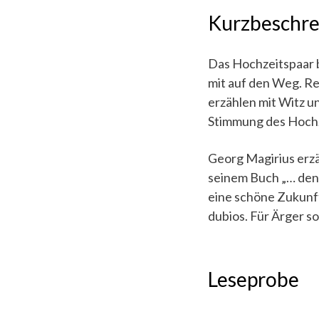
Kurzbeschr
Das Hochzeitspaar 
mit auf den Weg. Re
erzählen mit Witz u
Stimmung des Hochz
Georg Magirius erzä
seinem Buch „… den
eine schöne Zukunft,
dubios. Für Ärger sor
Leseprobe