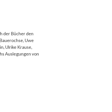
ch der Bücher den
r Bauerochse, Uwe
n, Ulrike Krause,
echs Auslegungen von