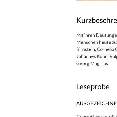
Kurzbeschr
Mit ihren Deutunge
Menschen heute zu 
Birnstein, Cornelia
Johannes Kuhn, Ralp
Georg Magirius
Leseprobe
AUSGEZEICHNE
Georg Magirius übe