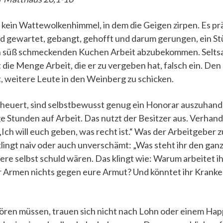
 kein Wattewolkenhimmel, in dem die Geigen zirpen. Es prä
ird gewartet, gebangt, gehofft und darum gerungen, ein 
ch süß schmeckenden Kuchen Arbeit abzubekommen. Selts
die Menge Arbeit, die er zu vergeben hat, falsch ein. Den
t, weitere Leute in den Weinberg zu schicken.
anheuert, sind selbstbewusst genug ein Honorar auszuhand
e Stunden auf Arbeit. Das nutzt der Besitzer aus. Verhand
„Ich will euch geben, was recht ist.“ Was der Arbeitgeber z
 klingt naiv oder auch unverschämt: „Was steht ihr den ga
sere selbst schuld wären. Das klingt wie: Warum arbeitet i
r Armen nichts gegen eure Armut? Und könntet ihr Kranken
ören müssen, trauen sich nicht nach Lohn oder einem Hap