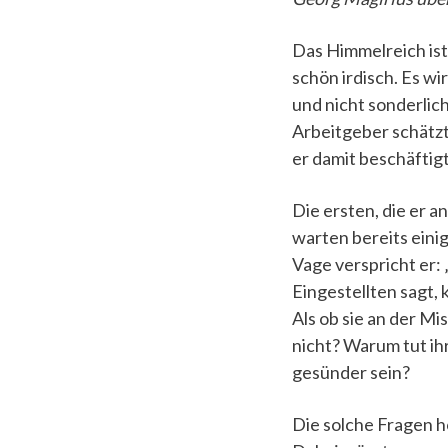
Das Himmelreich ist
schön irdisch. Es w
und nicht sonderli
Arbeitgeber schätzt 
er damit beschäftig
Die ersten, die er 
warten bereits einig
Vage verspricht er: 
Eingestellten sagt,
Als ob sie an der Mi
nicht? Warum tut ih
gesünder sein?
Die solche Fragen h