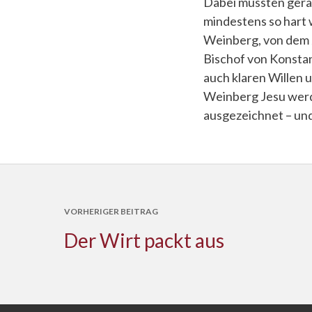
Dabei müssten gerad
mindestens so hart 
Weinberg, von dem J
Bischof von Konstan
auch klaren Willen 
Weinberg Jesu werde
ausgezeichnet – und
VORHERIGER BEITRAG
Der Wirt packt aus