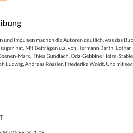
eibung
n und Impulsen machen die Autoren deutlich, was das Bu
sagen hat. Mit Beiträgen u.a. von Hermann Barth, Lotha
 Coenen-Marx, Thies Gundlach, Oda-Gebbine Holze-Stäblei
h Ludwig, Andreas Rössler, Friederike Woldt. Und mit s
T
r Matthäus 20,1-16