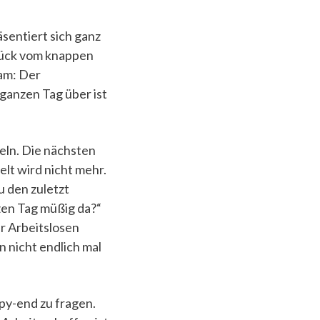
sentiert sich ganz
Stück vom knappen
am: Der
 ganzen Tag über ist
eln. Die nächsten
elt wird nicht mehr.
u den zuletzt
nzen Tag müßig da?“
hr Arbeitslosen
 nicht endlich mal
py-end zu fragen.