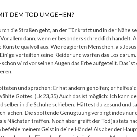
 MIT DEM TOD UMGEHEN?
ch die Straßen geht, an der Tür kratzt und in der Nähe sei
. Vor allem dann, wenn er besonders schrecklich handelt. A
ne Künste qualvoll aus. Wie reagierten Menschen, als Jesus
inige verteilten seine Kleider und warfen das Los darum.
 schon wird vor seinen Augen das Erbe aufgeteilt. Das ist 
ieren.
teten und sprachen: Er hat andern geholfen; er helfe sich 
wählte Gottes. (Lk 23,35) Auch das ist möglich: Ich kann 
d selber in die Schuhe schieben: Hättest du gesund und ta
och lachen. Die spottende Genugtuung verbirgt indes nur d
als Nächsten treffen. Noch aber greift der Tod ja stets n
ich befehle meinem Geist in deine Hände! Als aber der Hau