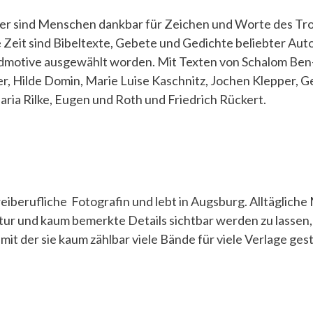
uer sind Menschen dankbar für Zeichen und Worte des Tro
se Zeit sind Bibeltexte, Gebete und Gedichte beliebter Au
ldmotive ausgewählt worden. Mit Texten von Schalom Ben
er, Hilde Domin, Marie Luise Kaschnitz, Jochen Klepper, 
aria Rilke, Eugen und Roth und Friedrich Rückert.
freiberufliche Fotografin und lebt in Augsburg. Alltägliche
r und kaum bemerkte Details sichtbar werden zu lassen, i
it der sie kaum zählbar viele Bände für viele Verlage gest