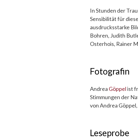
In Stunden der Tra
Sensibilität für die
ausdrucksstarke Bi
Bohren, Judith Butl
Osterhois, Rainer M
Fotografin
Andrea
Göppel
ist 
Stimmungen der Natu
von Andrea Göppel, m
Leseprobe