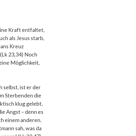
ne Kraft entfaltet,
uch als Jesus starb,
 ans Kreuz
 (Lk 23,34) Noch
eine Möglichkeit,
selbst, ist er der
dem Sterbenden die
ktisch klug gelebt,
ie Angst – denn es
ach einem anderen.
ptmann sah, was da