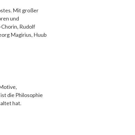
stes. Mit großer
toren und
-Chorin, Rudolf
Georg Magirius, Huub
 Motive,
st die Philosophie
altet hat.