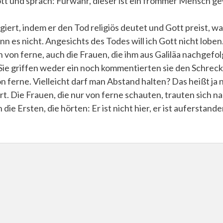
ott und sprach: Fürwahr, dieser ist ein frommer Mensch g
rt, indem er den Tod religiös deutet und Gott preist, was
n es nicht. Angesichts des Todes will ich Gott nicht loben
n von ferne, auch die Frauen, die ihm aus Galiläa nachgefo
) Sie griffen weder ein noch kommentierten sie den Schrec
 ferne. Vielleicht darf man Abstand halten? Das heißt ja n
. Die Frauen, die nur von ferne schauten, trauten sich na
die Ersten, die hörten: Er ist nicht hier, er ist auferstande