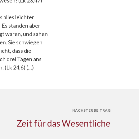
ewesen! (Lk 23,47)
 alles leichter
. Es standen aber
lgt waren, und sahen
ken. Sie schwiegen
icht, dass die
ch drei Tagen ans
n. (Lk 24,6) (…)
NÄCHSTER BEITRAG
Zeit für das Wesentliche