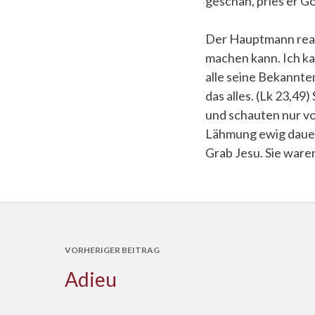
geschah, pries er G
Der Hauptmann reagie
machen kann. Ich kan
alle seine Bekannte
das alles. (Lk 23,49
und schauten nur von
Lähmung ewig dauert
Grab Jesu. Sie waren 
VORHERIGER BEITRAG
Adieu