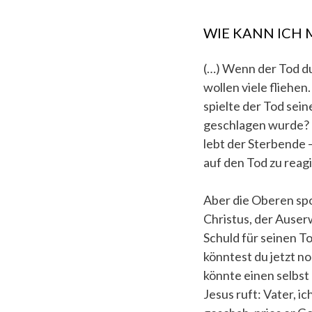
WIE KANN ICH
(…) Wenn der Tod dur
wollen viele fliehen
spielte der Tod sei
geschlagen wurde? E
lebt der Sterbende –
auf den Tod zu reag
Aber die Oberen spot
Christus, der Auser
Schuld für seinen To
könntest du jetzt n
könnte einen selbst 
Jesus ruft: Vater, 