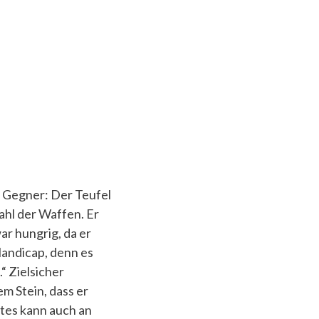
n Gegner: Der Teufel
ahl der Waffen. Er
war hungrig, da er
Handicap, denn es
“ Zielsicher
em Stein, dass er
ttes kann auch an