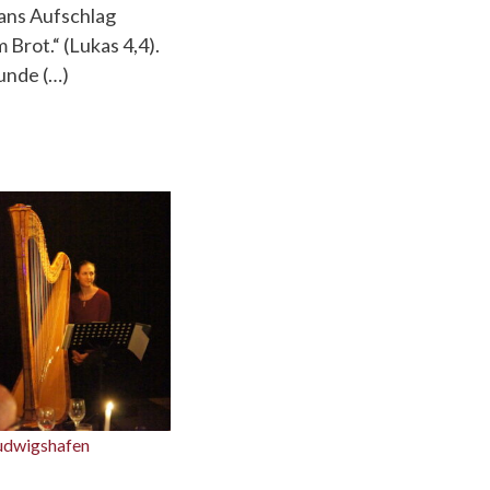
tans Aufschlag
 Brot.“ (Lukas 4,4).
unde (…)
Ludwigshafen