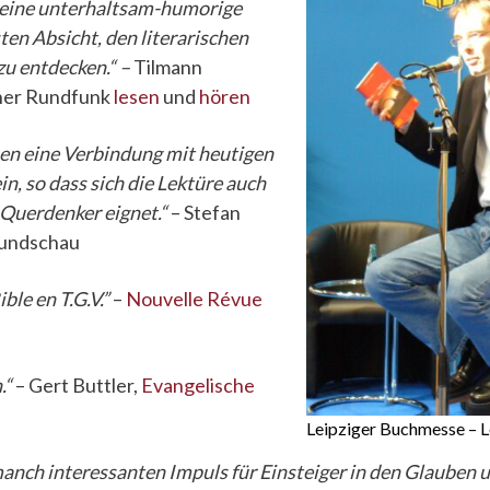
 eine unterhaltsam-humorige
ten Absicht, den literarischen
zu entdecken.“ –
Tilmann
cher Rundfunk
lesen
und
hören
hen eine Verbindung mit heutigen
in, so dass sich die Lektüre auch
 Querdenker eignet.“
– Stefan
Rundschau
ble en T.G.V.”
–
Nouvelle Révue
.“
– Gert Buttler,
Evangelische
Leipziger Buchmesse – Le
anch interessanten Impuls für Einsteiger in den Glauben u