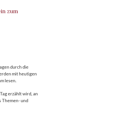
 ein zum
ragen durch die
werden mit heutigen
am lesen.
Tag erzählt wird, an
es Themen- und