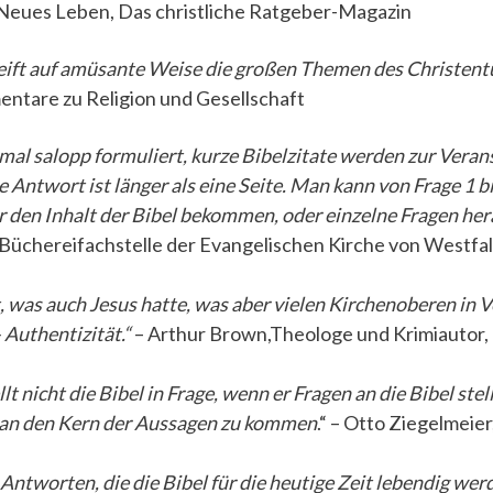
Neues Leben, Das christliche Ratgeber-Magazin
eift auf amüsante Weise die großen Themen des Christent
ntare zu Religion und Gesellschaft
mal salopp formuliert, kurze Bibelzitate werden zur Vera
 Antwort ist länger als eine Seite. Man kann von Frage 1 b
r den Inhalt der Bibel bekommen, oder einzelne Fragen her
Büchereifachstelle der Evangelischen Kirche von Westfa
, was auch Jesus hatte, was aber vielen Kirchenoberen in 
Authentizität.“
– Arthur Brown,Theologe und Krimiautor,
t nicht die Bibel in Frage, wenn er Fragen an die Bibel stellt
m an den Kern der Aussagen zu kommen
.“ – Otto Ziegelmeie
Antworten, die die Bibel für die heutige Zeit lebendig werd