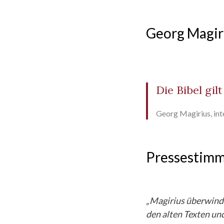
Georg Magir
Die Bibel gil
Georg Magirius, int
Pressestim
„Magirius überwinde
den alten Texten u