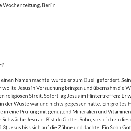
he Wochenzeitung, Berlin
r?
s einen Namen machte, wurde er zum Duell gefordert. Sei
r wollte Jesus in Versuchung bringen und übernahm die W
en religiösen Streit. Sofort lag Jesus im Hintertreffen: Er 
e in der Wüste war und nichts gegessen hatte. Ein großes 
he in eine Prüfung mit genügend Mineralien und Vitaminen.
 Schwäche Jesu an: Bist du Gottes Sohn, so sprich zu dies
,3) Jesus biss sich auf die Zähne und dachte: Ein Sohn Go