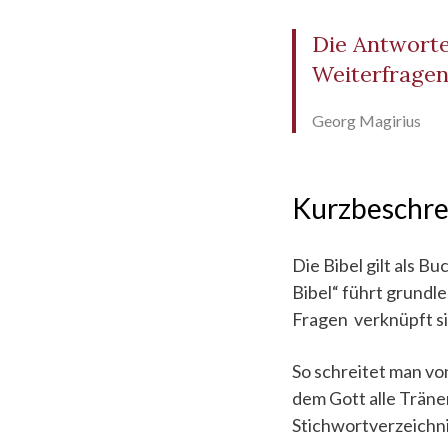
Die Antworten
Weiterfragen
Georg Magirius
Kurzbeschr
Die Bibel gilt als B
Bibel“ führt grundl
Fragen verknüpft si
So schreitet man vo
dem Gott alle Trän
Stichwortverzeichni