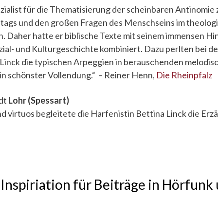
pezialist für die Thematisierung der scheinbaren Antinomi
lltags und den großen Fragen des Menschseins im theolog
n. Daher hatte er biblische Texte mit seinem immensen H
zial- und Kulturgeschichte kombiniert. Dazu perlten bei de
 Linck die typischen Arpeggien in berauschenden melodis
n schönster Vollendung.“
– Reiner Henn,
Die Rheinpfalz
dt
Lohr (Spessart)
d virtuos begleitete die Harfenistin Bettina Linck die Erz
 Inspiriation für Beiträge in Hörfunk