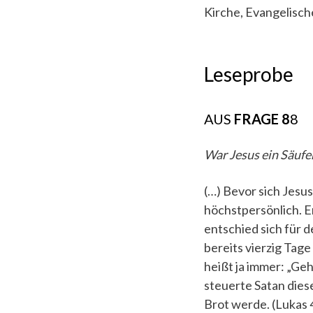
Kirche, Evangelisc
Leseprobe
AUS
FRAGE 8
8
War Jesus ein Säufe
(…) Bevor sich Jesu
höchstpersönlich. E
entschied sich für d
bereits vierzig Tag
heißt ja immer: „Ge
steuerte Satan diese
Brot werde. (Lukas 4