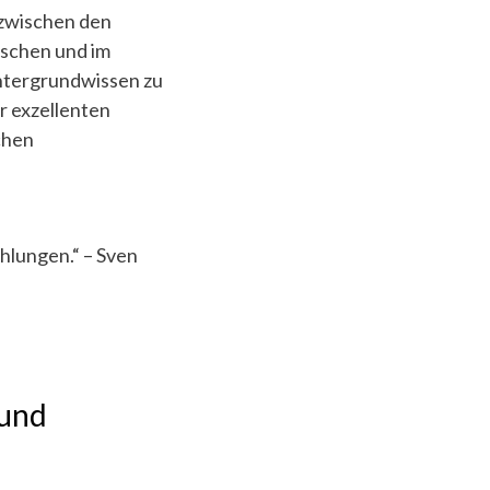
e zwischen den
ischen und im
intergrundwissen zu
r exzellenten
chen
ählungen.“ – Sven
 und