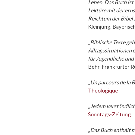
Leben. Das Buch ist
Lektüre mit der erns
Reichtum der Bibel 
Kleinjung, Bayeris
„Biblische Texte ge
Alltagssituationen e
für Jugendliche und
Behr, Frankfurter 
„Un parcours de la Bi
Theologique
„Jedem verständlich
Sonntags-Zeitung
„Das Buch enthält m