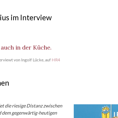
ius im Interview
t auch in der Küche.
erviewt von Ingolf Lücke, auf
HR4
men
t die riesige Distanz zwischen
nd dem gegenwärtig-heutigen