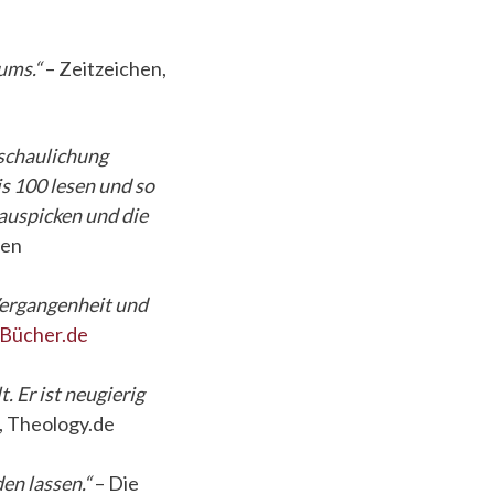
ums.“
– Zeitzeichen,
nschaulichung
is 100 lesen und so
auspicken und die
len
Vergangenheit und
Bücher.de
. Er ist neugierig
r, Theology.de
en lassen.“
– Die